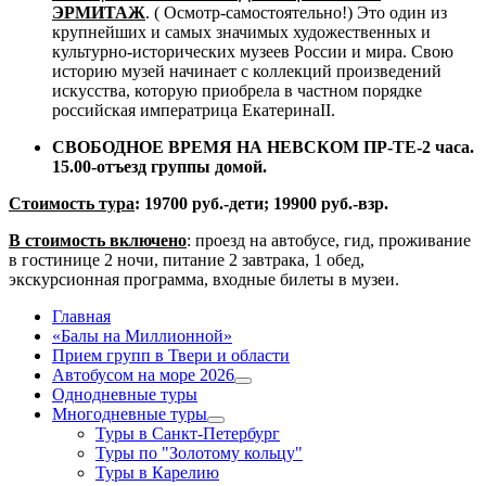
ЭРМИТАЖ
. ( Осмотр-самостоятельно!) Это один из
крупнейших и самых значимых художественных и
культурно-исторических музеев России и мира. Свою
историю музей начинает с коллекций произведений
искусства, которую приобрела в частном порядке
российская императрица ЕкатеринаII.
С
ВОБОДНОЕ ВРЕМЯ НА
НЕВСКОМ
ПР
-ТЕ
-2 часа.
15.00-отъезд группы домой.
Стоимость тура
:
1
9
7
0
0 руб
.-
дети;
1
9
900 руб.-
взр
.
В стоимость включено
: проезд на автобусе, гид, проживание
в гостинице 2 ночи, питание 2 завтрака, 1 обед,
экскурсионная программа, входные билеты в музеи.
Главная
«Балы на Миллионной»
Прием групп в Твери и области
Автобусом на море 2026
Однодневные туры
Многодневные туры
Туры в Санкт-Петербург
Туры по "Золотому кольцу"
Туры в Карелию