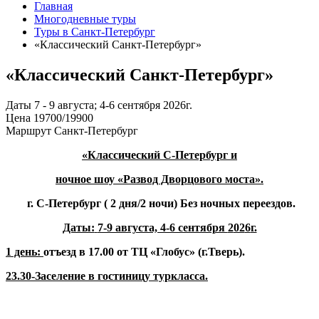
Главная
Многодневные туры
Туры в Санкт-Петербург
«Классический Санкт-Петербург»
«Классический Санкт-Петербург»
Даты
7 - 9 августа; 4-6 сентября 2026г.
Цена
19700/19900
Маршрут
Санкт-Петербург
«
Классический
С-Петербург
и
ночное шоу «Развод Дворцового моста
»
.
г
. С
-Петербург ( 2 дня/
2
ноч
и
)
Без ночных переездов.
Даты:
7-9 августа, 4-6 сентября
2
02
6
г.
1 день:
отъезд в
1
7
.00 от ТЦ «
Глобус
» (
г
.Т
верь
).
23.30-
Заселение в гост
иницу
туркласса
.