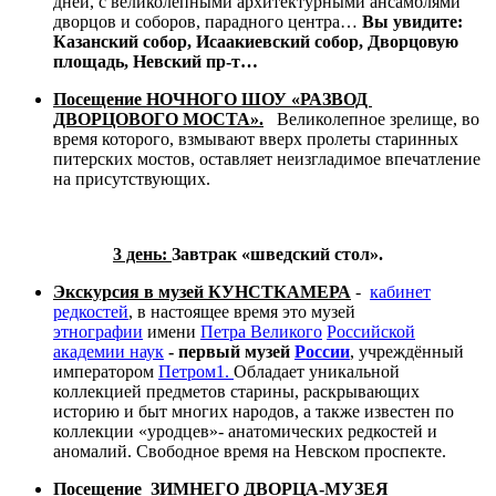
дней, с великолепными архитектурными ансамблями
дворцов и соборов, парадного центра…
Вы увидите:
Казанский собор
, Исаакиевский собор, Дворцовую
площадь, Невский пр-т…
П
осещение
НОЧНОГО ШОУ «РАЗВОД
ДВОРЦОВОГО МОСТА
».
Великолепное зрелище, во
время которого, взмывают вверх пролеты старинных
питерских мостов, оставляет неизгладимое впечатление
на присутствующих.
3 день:
Завтрак «шведский стол».
Экскурсия в музей КУНСТКАМЕРА
-
кабинет
редкостей
, в настоящее время это музей
этнографии
имени
Петра Великого
Российской
академии наук
- первый музей
России
, учреждённый
императором
Петром
1
.
Обладает уникальной
коллекцией предметов старины, раскрывающих
историю и быт многих народов, а также известен по
коллекции «уродцев»- анатомических редкостей и
аномалий. Свободное время на Невском проспекте.
Посещение ЗИМНЕГО ДВОРЦА-МУЗЕ
Я