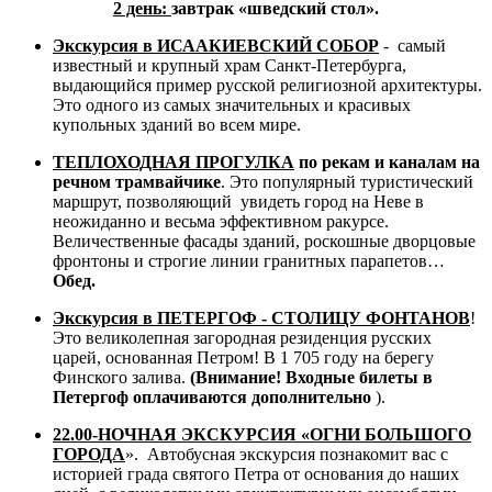
2
день
:
завтрак «шведский стол».
Экскурсия в
ИСААКИЕВСКИЙ СОБОР
- самый
известный и крупный храм Санкт-Петербурга,
выдающийся пример русской религиозной архитектуры.
Это одного из самых значительных и красивых
купольных зданий во всем мире.
ТЕПЛОХОДНАЯ ПРОГУЛКА
по рекам и каналам на
речном трамвайчике
. Это популярный туристический
маршрут, позволяющий увидеть город на Неве в
неожиданно и весьма эффективном ракурсе.
Величественные фасады зданий, роскошные дворцовые
фронтоны и строгие линии гранитных парапетов…
Обед.
Экскурсия в
ПЕТЕРГОФ - СТОЛИЦУ
ФОНТАНОВ
!
Это великолепная загородная резиденция русских
царей, основанная Петром! В 1 705 году на берегу
Финского залива.
(Внимание!
Входные билеты в
Петергоф оплачиваются дополнительно
).
22.00-
НОЧНАЯ
ЭКСКУРСИЯ
«ОГНИ БОЛЬШОГО
ГОРОДА
». Автобусная экскурсия познакомит вас с
историей града святого Петра от основания до наших